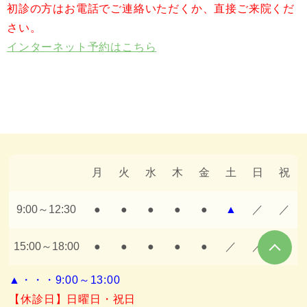
初診の方はお電話でご連絡いただくか、直接ご来院くだ
さい。
インターネット予約はこちら
月
火
水
木
金
土
日
祝
9:00～12:30
●
●
●
●
●
▲
／
／
15:00～18:00
●
●
●
●
●
／
／
／
▲・・・9:00～13:00
【休診日】日曜日・祝日