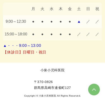
月
火
水
木
金
土
日
祝
9:00～12:30
●
●
●
●
●
▲
／
／
15:00～18:00
●
●
●
●
●
／
／
／
▲・・・9:00～13:00
【休診日】日曜日・祝日
小泉小児科医院
〒370-0826
群馬県高崎市連雀町127
Copyright © 小泉小児科医院 All Rights Reserved.